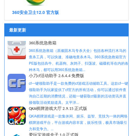
360安全卫士12.0 官方版
最新更新
360系统急救箱
360系统急救箱（原顽固木马专杀大全）包括各种流行木马的
查杀工具，可以快速、准确地查杀木马。360系统急救箱官方
PE版包括犇牛、机器狗、灰鸽子、扫荡波、磁碟机等在内的各
种木马，都可以用360系统急救箱...
小刀cf活动助手 2.6.4.4 免费版
cf一键领取助手是一款免费的cf游戏活动辅助工具。这款cf一键
领取助手为玩家提供了cf官方的所有活动，你可以通过软件查
询自己近期的消费情况，还能一键获取cf最新的活动资讯并直
接领取活动奖励道具。太平洋...
QKA棋牌游戏大厅 2.9.15 正式版
QKA棋牌游戏是一款集休闲、娱乐、益智、竞技为一体的网络
棋牌游戏平台，平台游戏内容丰富，娱乐性强，极具市场吸引
力和竞争力。...
爱玩宝游戏盒子 1.0 正式版